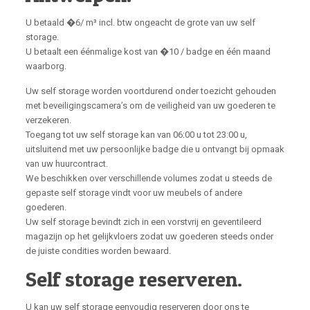
U betaald �6/ m³ incl. btw ongeacht de grote van uw self
storage.
U betaalt een éénmalige kost van �10 / badge en één maand
waarborg.
Uw self storage worden voortdurend onder toezicht gehouden
met beveiligingscamera’s om de veiligheid van uw goederen te
verzekeren.
Toegang tot uw self storage kan van 06:00 u tot 23:00 u,
uitsluitend met uw persoonlijke badge die u ontvangt bij opmaak
van uw huurcontract.
We beschikken over verschillende volumes zodat u steeds de
gepaste self storage vindt voor uw meubels of andere
goederen.
Uw self storage bevindt zich in een vorstvrij en geventileerd
magazijn op het gelijkvloers zodat uw goederen steeds onder
de juiste condities worden bewaard.
Self storage reserveren.
U kan uw self storage eenvoudig reserveren door ons te