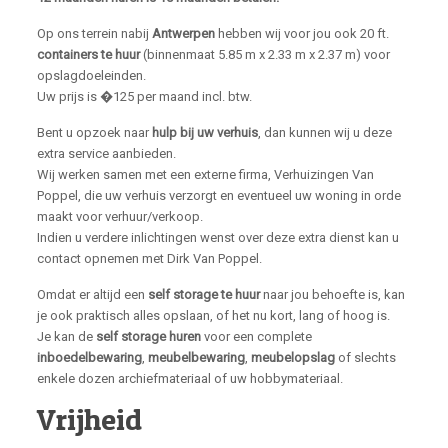
Op ons terrein nabij
Antwerpen
hebben wij voor jou ook 20 ft.
containers te huur
(binnenmaat 5.85 m x 2.33 m x 2.37 m) voor
opslagdoeleinden.
Uw prijs is �125 per maand incl. btw.
Bent u opzoek naar
hulp bij uw verhuis
, dan kunnen wij u deze
extra service aanbieden.
Wij werken samen met een externe firma, Verhuizingen Van
Poppel, die uw verhuis verzorgt en eventueel uw woning in orde
maakt voor verhuur/verkoop.
Indien u verdere inlichtingen wenst over deze extra dienst kan u
contact opnemen met Dirk Van Poppel.
Omdat er altijd een
self storage te huur
naar jou behoefte is, kan
je ook praktisch alles opslaan, of het nu kort, lang of hoog is.
Je kan de
self storage huren
voor een complete
inboedelbewaring
,
meubelbewaring
,
meubelopslag
of slechts
enkele dozen archiefmateriaal of uw hobbymateriaal.
Vrijheid