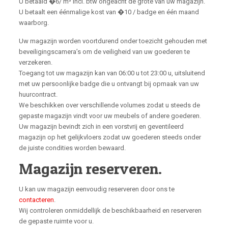
U betaald �6/ m³ incl. btw ongeacht de grote van uw magazijn.
U betaalt een éénmalige kost van �10 / badge en één maand
waarborg.
Uw magazijn worden voortdurend onder toezicht gehouden met
beveiligingscamera’s om de veiligheid van uw goederen te
verzekeren.
Toegang tot uw magazijn kan van 06:00 u tot 23:00 u, uitsluitend
met uw persoonlijke badge die u ontvangt bij opmaak van uw
huurcontract.
We beschikken over verschillende volumes zodat u steeds de
gepaste magazijn vindt voor uw meubels of andere goederen.
Uw magazijn bevindt zich in een vorstvrij en geventileerd
magazijn op het gelijkvloers zodat uw goederen steeds onder
de juiste condities worden bewaard.
Magazijn reserveren.
U kan uw magazijn eenvoudig reserveren door ons te
contacteren
.
Wij controleren onmiddellijk de beschikbaarheid en reserveren
de gepaste ruimte voor u.