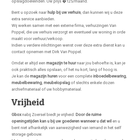
opslagdoeleinden. Uw prijs �125/maand.
Bent u opzoek naar
hulp bij uw verhuis
, dan kunnen wij u deze
extra service aanbieden.
Wij werken samen met een externe firma, verhuizingen Van
Poppel, die uw verhuis verzorgt en eventueel uw woning in orde
maakt voor verhuur/verkoop.
Indien u verdere inlichtingen wenst over deze extra dienst kan u
contact opnemen met Dirk Van Poppel.
Omdat er altijd een
magazijn te huur
naar jou behoefte is, kan je
ook praktisch alles opslaan, of het nu kort, lang of hoog is.
Je kan de
magazijn huren
voor een complete
inboedelbewaring
,
meubelbewaring
,
meubelopslag
of slechts enkele dozen
archiefmateriaal of uw hobbymateriaal.
Vrijheid
Gbox
nabij Zoersel biedt je vrijheid.
Door de ruime
openingstijden kan u bij uw goederen wanneer u dat wil
en u
bent niet afhankelijk van aanwezigheid van iemand in het self
storage gebouw.