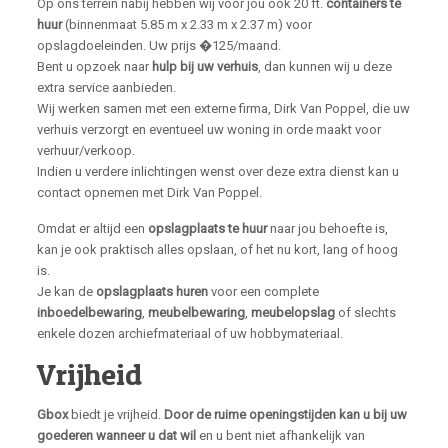
Op ons terrein nabij hebben wij voor jou ook 20 ft.
containers te
huur
(binnenmaat 5.85 m x 2.33 m x 2.37 m) voor
opslagdoeleinden. Uw prijs �125/maand.
Bent u opzoek naar
hulp bij uw verhuis
, dan kunnen wij u deze
extra service aanbieden.
Wij werken samen met een externe firma, Dirk Van Poppel, die uw
verhuis verzorgt en eventueel uw woning in orde maakt voor
verhuur/verkoop.
Indien u verdere inlichtingen wenst over deze extra dienst kan u
contact opnemen met Dirk Van Poppel.
Omdat er altijd een
opslagplaats te huur
naar jou behoefte is,
kan je ook praktisch alles opslaan, of het nu kort, lang of hoog
is.
Je kan de
opslagplaats huren
voor een complete
inboedelbewaring
,
meubelbewaring
,
meubelopslag
of slechts
enkele dozen archiefmateriaal of uw hobbymateriaal.
Vrijheid
Gbox
biedt je vrijheid.
Door de ruime openingstijden kan u bij uw
goederen wanneer u dat wil
en u bent niet afhankelijk van