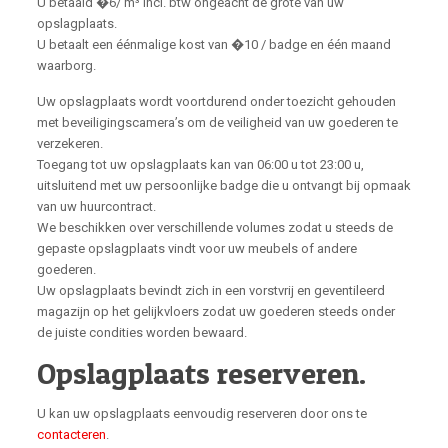
U betaald �6/ m³ incl. btw ongeacht de grote van uw
opslagplaats.
U betaalt een éénmalige kost van �10 / badge en één maand
waarborg.
Uw opslagplaats wordt voortdurend onder toezicht gehouden
met beveiligingscamera’s om de veiligheid van uw goederen te
verzekeren.
Toegang tot uw opslagplaats kan van 06:00 u tot 23:00 u,
uitsluitend met uw persoonlijke badge die u ontvangt bij opmaak
van uw huurcontract.
We beschikken over verschillende volumes zodat u steeds de
gepaste opslagplaats vindt voor uw meubels of andere
goederen.
Uw opslagplaats bevindt zich in een vorstvrij en geventileerd
magazijn op het gelijkvloers zodat uw goederen steeds onder
de juiste condities worden bewaard.
Opslagplaats reserveren.
U kan uw opslagplaats eenvoudig reserveren door ons te
contacteren
.