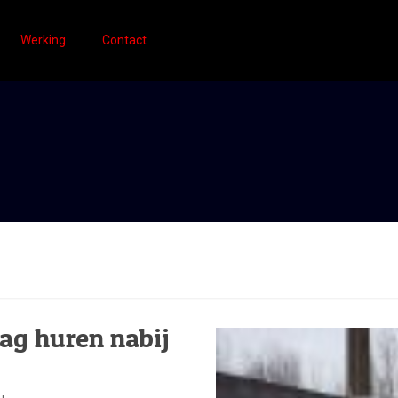
Werking
Contact
ag huren nabij