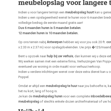
meubelopslag voor langere t
Indien u voor langere termijn een
meubelopslag huurt
kan u genie
Indien u een opslageenheid wenst te huren voor 6 maanden bieden 
volledige bedrag de eerste maand gratis aan!
Dus 6 maanden huren is 5 maanden betalen
.
12 maanden huren is 10 maanden betalen.
Op ons terrein nabij
Antwerpen
hebben wij voor jou ook 20 ft.
con
x 2.33 m x 2.37 m) voor opslagdoeleinden. Uw prijs �125/maand
Bent u opzoek naar
hulp bij uw verhuis
, dan kunnen wij u deze ex
Wij werken samen met een externe firma, Verhuizingen Van Poppel
eventueel uw woning in orde maakt voor verhuur/verkoop.
Indien u verdere inlichtingen wenst over deze extra dienst kan u
Poppel.
Omdat er altijd een
meubelopslag te huur
naar jou behoefte is, ka
het nu kort, lang of hoog is.
Je kan de
meubelopslag huren
voor een complete
inboedelbewa
meubelopslag
of slechts enkele dozen archiefmateriaal of uw h