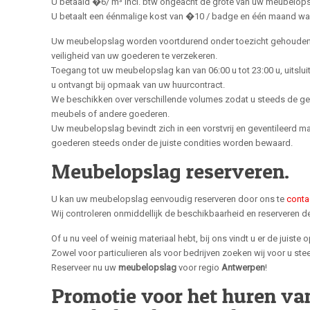
U betaald �6/ m³ incl. btw ongeacht de grote van uw meubelops
U betaalt een éénmalige kost van �10 / badge en één maand wa
Uw meubelopslag worden voortdurend onder toezicht gehouden
veiligheid van uw goederen te verzekeren.
Toegang tot uw meubelopslag kan van 06:00 u tot 23:00 u, uitslu
u ontvangt bij opmaak van uw huurcontract.
We beschikken over verschillende volumes zodat u steeds de g
meubels of andere goederen.
Uw meubelopslag bevindt zich in een vorstvrij en geventileerd ma
goederen steeds onder de juiste condities worden bewaard.
Meubelopslag reserveren.
U kan uw meubelopslag eenvoudig reserveren door ons te
conta
Wij controleren onmiddellijk de beschikbaarheid en reserveren d
Of u nu veel of weinig materiaal hebt, bij ons vindt u er de juiste 
Zowel voor particulieren als voor bedrijven zoeken wij voor u st
Reserveer nu uw
meubelopslag
voor regio
Antwerpen
!
Promotie voor het huren va