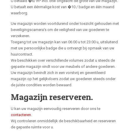
U betaald �6/ m³ incl. btw ongeacht de grote van uw magazijn.
U betaalt een éénmalige kost van �10 / badge en één maand
waarborg.
Uw magazijn worden voortdurend onder toezicht gehouden met
beveiligingscamera’s om de veiligheid van uw goederen te
verzekeren.
Toegang tot uw magazijn kan van 06:00 u tot 23:00 u, uitsluitend
met uw persoonlijke badge die u ontvangt bij opmaak van uw
huurcontract.
We beschikken over verschillende volumes zodat u steeds de
gepaste magazijn vindt voor uw meubels of andere goederen.
Uw magazijn bevindt zich in een vorstvrij en geventileerd
magazijn op het gelijkvloers zodat uw goederen steeds onder
de juiste condities worden bewaard.
Magazijn reserveren.
U kan uw magazijn eenvoudig reserveren door ons te
contacteren
.
Wij controleren onmiddellijk de beschikbaarheid en reserveren
de gepaste ruimte voor u.