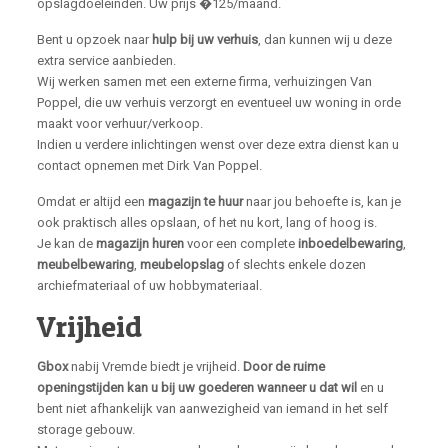
opslagdoeleinden. Uw prijs �125/maand.
Bent u opzoek naar
hulp bij uw verhuis
, dan kunnen wij u deze
extra service aanbieden.
Wij werken samen met een externe firma, verhuizingen Van
Poppel, die uw verhuis verzorgt en eventueel uw woning in orde
maakt voor verhuur/verkoop.
Indien u verdere inlichtingen wenst over deze extra dienst kan u
contact opnemen met Dirk Van Poppel.
Omdat er altijd een
magazijn te huur
naar jou behoefte is, kan je
ook praktisch alles opslaan, of het nu kort, lang of hoog is.
Je kan de
magazijn huren
voor een complete
inboedelbewaring
,
meubelbewaring
,
meubelopslag
of slechts enkele dozen
archiefmateriaal of uw hobbymateriaal.
Vrijheid
Gbox
nabij Vremde biedt je vrijheid.
Door de ruime
openingstijden kan u bij uw goederen wanneer u dat wil
en u
bent niet afhankelijk van aanwezigheid van iemand in het self
storage gebouw.