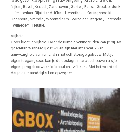
je de geschikte oplossing in uw omgeving :Rijafstand 6 km:
Nijlen , Bevel , Kessel , Zandhoven , Gestel , Ranst , Grobbendonk
, Lier , berlaar. Rijafstand 10km : Herenthout , Koningshooikt ,
Boechout , Vremde , Wommelgem , Vorselaar , Itegem , Herentals
, Wijnegem , Heultje.
Vrijheid
Gbox biedt je vrijheid. Door de ruime openingstijden kan je bij uw
goederen wanneer jij dat wil en zijn niet afhankelijk van
aanwezigheid van iemand in het self storage gebouw. Met je
eigen toegangspas kan je de opslagruimte beschouwen als je
eigen garagebox waar je je spullen kwijt kunt: Met het voordeel
dat je dit maandelijks kan opzeggen.