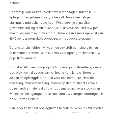
derden.
Doordat je kan kiezen , bieden we u stockageruimte te huur
tijdelijk of lange termijn aan, je betaalt deze alleen als je
stallingsruimte echt nodig hebt. We bieden je bijna elke
gewenste stalling te huur. De prijs is �6/m3 inclusief btw per
maand en een maand waarborg. Je hebt een eenmalige kost van
�10 per persoonlijke badgelezer om de poort te openen.
Op ons terrein hebben wij voor jou ook 20ft containers te huur
(binnenmaat 5.85mx2.33mx2.37m) voor opslagdoeleinden. Uw
prijs �125/maand.
Omdat er altijd een magazijn te huur naar jou behoefte is, kan je
ook praktisch alles opslaan, of het nu kort, lang of hoog is.
Je kan de opbergplaats huren voor een complete inboedel
bewaring, meubelbewaring, meubelopslag of slechts enkele
dozen archiefmateriaal of uw hobbymateriaal, over stocks van
winkels of een garagebox te huur voor uw vertegenwoordigers in
de buurt van Heultje.
Ben je op zoek naar opslagruimte te huur in uw buurt? Wij bieden