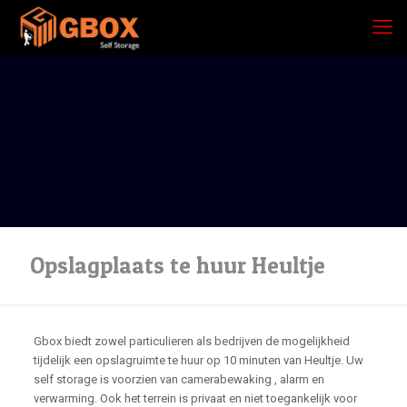
Opslagplaats te huur Heultje
Gbox biedt zowel particulieren als bedrijven de mogelijkheid
tijdelijk een opslagruimte te huur op 10 minuten van Heultje. Uw
self storage is voorzien van camerabewaking , alarm en
verwarming. Ook het terrein is privaat en niet toegankelijk voor