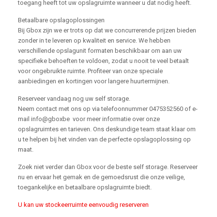
toegang heeft tot uw opslagruimte wanneer u dat nodig heeft.
Betaalbare opslagoplossingen
Bij Gbox zijn we er trots op dat we concurrerende prijzen bieden
zonder in te leveren op kwaliteit en service. We hebben
verschillende opslagunit formaten beschikbaar om aan uw
specifieke behoeften te voldoen, zodat u nooit te veel betaalt
voor ongebruikte ruimte. Profiteer van onze speciale
aanbiedingen en kortingen voor langere huurtermijnen.
Reserveer vandaag nog uw self storage.
Neem contact met ons op via telefoonnummer 0475352560 of e-
mail info@gboxbe voor meer informatie over onze
opslagruimtes en tarieven. Ons deskundige team staat klaar om
u te helpen bij het vinden van de perfecte opslagoplossing op
maat.
Zoek niet verder dan Gbox voor de beste self storage. Reserveer
nu en ervaar het gemak en de gemoedsrust die onze veilige,
toegankelijke en betaalbare opslagruimte biedt.
U kan uw stockeerruimte eenvoudig reserveren