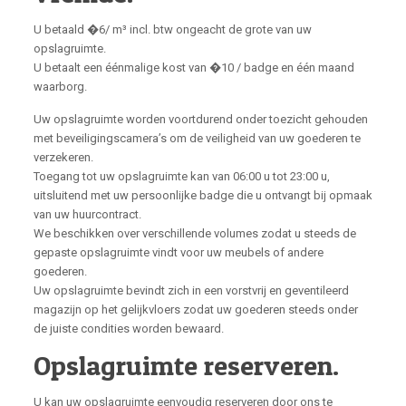
U betaald �6/ m³ incl. btw ongeacht de grote van uw
opslagruimte.
U betaalt een éénmalige kost van �10 / badge en één maand
waarborg.
Uw opslagruimte worden voortdurend onder toezicht gehouden
met beveiligingscamera’s om de veiligheid van uw goederen te
verzekeren.
Toegang tot uw opslagruimte kan van 06:00 u tot 23:00 u,
uitsluitend met uw persoonlijke badge die u ontvangt bij opmaak
van uw huurcontract.
We beschikken over verschillende volumes zodat u steeds de
gepaste opslagruimte vindt voor uw meubels of andere
goederen.
Uw opslagruimte bevindt zich in een vorstvrij en geventileerd
magazijn op het gelijkvloers zodat uw goederen steeds onder
de juiste condities worden bewaard.
Opslagruimte reserveren.
U kan uw opslagruimte eenvoudig reserveren door ons te