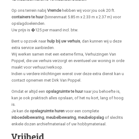
Op ons terrein nabij
Vremde
hebben wij voor jou ook 20 ft.
containers te huur
(binnenmaat 5.85 m x 2.33 m x 2.37 m) voor
opslagdoeleinden.
Uw prijs is �125 per maand incl. btw.
Bent u opzoek naar
hulp bij uw verhuis
, dan kunnen wij u deze
extra service aanbieden.
Wij werken samen met een externe firma, Verhuizingen Van
Poppel, die uw verhuis verzorgt en eventueel uw woning in orde
maakt voor verhuur/verkoop.
Indien u verdere inlichtingen wenst over deze extra dienst kan u
contact opnemen met Dirk Van Poppel.
Omdat er altijd een
opslagruimte te huur
naar jou behoefte is,
kan je ook praktisch alles opslaan, of het nu kort, lang of hoog
is.
Je kan de
opslagruimte huren
voor een complete
inboedelbewaring
,
meubelbewaring
,
meubelopslag
of slechts
enkele dozen archiefmateriaal of uw hobbymateriaal.
Vrijheid