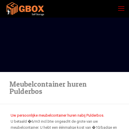
Meubelcontainer huren
Pulderbos
Uw persoonlijke meubelcontainer huren nabij Pulderbos.
U betaald �6/m3 incl.btw ongeacht de grote van uw
meubelcontainer. U hebt een éénmalige kost van �10/badge en