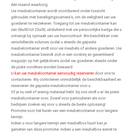
één maand waarborg.
Uw meubelcontainer wordt voortdurend onder toezicht
gehouden met beveiligingscamera’s, om de veiligheid van uw
goederen te verzekeren. Toegang tot uw meubelcontainer kan
van 06u00 tot 23u00, uitsluitend met uw persoonlijke badge die u
ontvangt bij opmaak van uw huurcontract. We beschikken over
verschillende volumes zodat u steeds de gepaste
meubelcontainer vindt voor uw meubels of andere goederen. Uw
meubelcontainer bevindt zich in een vorstvrij en geventileerd
magazijn op het gelijkvloers zodat uw goederen steeds onder
de juiste condities worden bewaard.
U kan uw meubelcontainer eenvoudig reserveren
door ons te
contacteren. Wij controleren onmiddellijk de beschikbaarheid en
reserveren de gepaste meubelcontainer voor u.
Of je nu veel of weinig materiaal hebt: bij ons vindt u er de juiste
meubelcontainer voor. Zowel voor particulieren als voor
bedrijven zoeken wij voor u steeds de beste oplossing!
Promotie voor het huren van een meubelcontainer voor langere
termijn.
Indien u voor langere termijn een meubelbox huurt kan je
genieten van deze promotie. Indien u een meubelbox wenst te