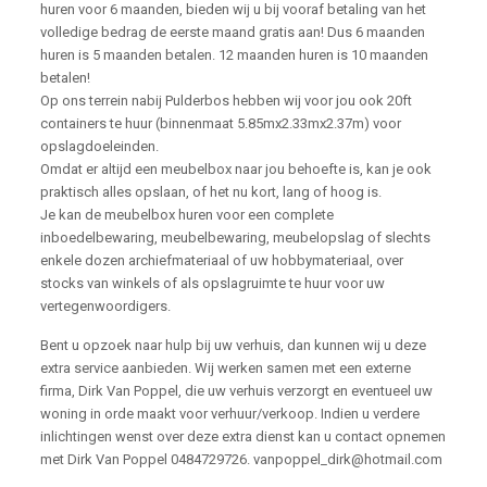
huren voor 6 maanden, bieden wij u bij vooraf betaling van het
volledige bedrag de eerste maand gratis aan! Dus 6 maanden
huren is 5 maanden betalen. 12 maanden huren is 10 maanden
betalen!
Op ons terrein nabij Pulderbos hebben wij voor jou ook 20ft
containers te huur (binnenmaat 5.85mx2.33mx2.37m) voor
opslagdoeleinden.
Omdat er altijd een meubelbox naar jou behoefte is, kan je ook
praktisch alles opslaan, of het nu kort, lang of hoog is.
Je kan de meubelbox huren voor een complete
inboedelbewaring, meubelbewaring, meubelopslag of slechts
enkele dozen archiefmateriaal of uw hobbymateriaal, over
stocks van winkels of als opslagruimte te huur voor uw
vertegenwoordigers.
Bent u opzoek naar hulp bij uw verhuis, dan kunnen wij u deze
extra service aanbieden. Wij werken samen met een externe
firma, Dirk Van Poppel, die uw verhuis verzorgt en eventueel uw
woning in orde maakt voor verhuur/verkoop. Indien u verdere
inlichtingen wenst over deze extra dienst kan u contact opnemen
met Dirk Van Poppel 0484729726. vanpoppel_dirk@hotmail.com