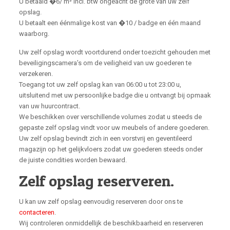
U betaald �6/ m³ incl. btw ongeacht de grote van uw zelf
opslag.
U betaalt een éénmalige kost van �10 / badge en één maand
waarborg.
Uw zelf opslag wordt voortdurend onder toezicht gehouden met
beveiligingscamera’s om de veiligheid van uw goederen te
verzekeren.
Toegang tot uw zelf opslag kan van 06:00 u tot 23:00 u,
uitsluitend met uw persoonlijke badge die u ontvangt bij opmaak
van uw huurcontract.
We beschikken over verschillende volumes zodat u steeds de
gepaste zelf opslag vindt voor uw meubels of andere goederen.
Uw zelf opslag bevindt zich in een vorstvrij en geventileerd
magazijn op het gelijkvloers zodat uw goederen steeds onder
de juiste condities worden bewaard.
Zelf opslag reserveren.
U kan uw zelf opslag eenvoudig reserveren door ons te
contacteren
.
Wij controleren onmiddellijk de beschikbaarheid en reserveren