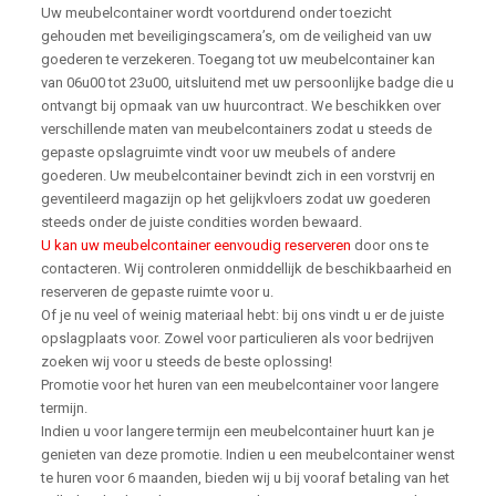
Uw meubelcontainer wordt voortdurend onder toezicht
gehouden met beveiligingscamera’s, om de veiligheid van uw
goederen te verzekeren. Toegang tot uw meubelcontainer kan
van 06u00 tot 23u00, uitsluitend met uw persoonlijke badge die u
ontvangt bij opmaak van uw huurcontract. We beschikken over
verschillende maten van meubelcontainers zodat u steeds de
gepaste opslagruimte vindt voor uw meubels of andere
goederen. Uw meubelcontainer bevindt zich in een vorstvrij en
geventileerd magazijn op het gelijkvloers zodat uw goederen
steeds onder de juiste condities worden bewaard.
U kan uw meubelcontainer eenvoudig reserveren
door ons te
contacteren. Wij controleren onmiddellijk de beschikbaarheid en
reserveren de gepaste ruimte voor u.
Of je nu veel of weinig materiaal hebt: bij ons vindt u er de juiste
opslagplaats voor. Zowel voor particulieren als voor bedrijven
zoeken wij voor u steeds de beste oplossing!
Promotie voor het huren van een meubelcontainer voor langere
termijn.
Indien u voor langere termijn een meubelcontainer huurt kan je
genieten van deze promotie. Indien u een meubelcontainer wenst
te huren voor 6 maanden, bieden wij u bij vooraf betaling van het