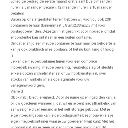
volledige bedrag de eerste maand gratis aan! Dus 6 maanden
huren is 5 maanden betalen. 12 maanden huren is 10 maanden
betalen!
Buiten op ons afgesloten terrein hebben wij voor jou ook 20ft
containers te huur (binnenmaat 5.85mx2.33mx2.37m) voor
opslagdoeleinden. Deze zijn niet geschikt voor inboedel omdat
er condentie kan ontstaan in een buiten container.
Omdat er altijd een meubelcontainer te huur naar jou behoefte is,
kan je ook praktisch alles opslaan, of het nu kort, lang of hoog
is.
Je kan de meubelcontainer huren voor een complete
inboedelbewaring, meubelbewaring, meubelopslag of slechts
enkele dozen archiefmateriaal of uw hobbymateriaal, over
stocks van winkels of als opslagruimte voor uw
vertegenwoordigers.
Vrijheid
Gbox nabij biedt je vrijheid. Door de ruime openingstijden kan je
bij uw goederen wanneer jij dat wil en je bent niet afhankelijk van
aanwezigheid van iemand in het self storage gebouw. Met je
eigen toegangspas kan je de opslagruimte beschouwen als je
eigen meubelcontainer waar je uw goederen kwijt kunt: Met het
voordeel dat als je geen opslagruimte meer nodig hebt dit