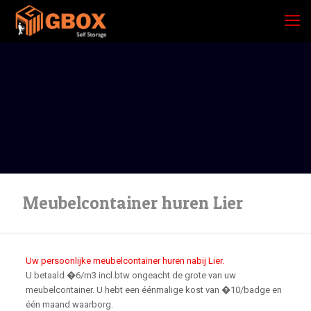
Meubelcontainer huren Lier
Uw persoonlijke meubelcontainer huren nabij Lier.
U betaald �6/m3 incl.btw ongeacht de grote van uw
meubelcontainer. U hebt een éénmalige kost van �10/badge en
één maand waarborg.