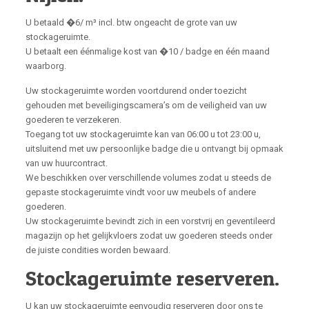
U betaald �6/ m³ incl. btw ongeacht de grote van uw
stockageruimte.
U betaalt een éénmalige kost van �10 / badge en één maand
waarborg.
Uw stockageruimte worden voortdurend onder toezicht
gehouden met beveiligingscamera’s om de veiligheid van uw
goederen te verzekeren.
Toegang tot uw stockageruimte kan van 06:00 u tot 23:00 u,
uitsluitend met uw persoonlijke badge die u ontvangt bij opmaak
van uw huurcontract.
We beschikken over verschillende volumes zodat u steeds de
gepaste stockageruimte vindt voor uw meubels of andere
goederen.
Uw stockageruimte bevindt zich in een vorstvrij en geventileerd
magazijn op het gelijkvloers zodat uw goederen steeds onder
de juiste condities worden bewaard.
Stockageruimte reserveren.
U kan uw stockageruimte eenvoudig reserveren door ons te