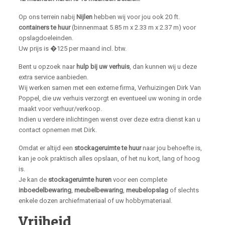
Op ons terrein nabij
Nijlen
hebben wij voor jou ook 20 ft.
containers te huur
(binnenmaat 5.85 m x 2.33 m x 2.37 m) voor
opslagdoeleinden.
Uw prijs is �125 per maand incl. btw.
Bent u opzoek naar
hulp bij uw verhuis
, dan kunnen wij u deze
extra service aanbieden.
Wij werken samen met een externe firma, Verhuizingen Dirk Van
Poppel, die uw verhuis verzorgt en eventueel uw woning in orde
maakt voor verhuur/verkoop.
Indien u verdere inlichtingen wenst over deze extra dienst kan u
contact opnemen met Dirk.
Omdat er altijd een
stockageruimte te huur
naar jou behoefte is,
kan je ook praktisch alles opslaan, of het nu kort, lang of hoog
is.
Je kan de
stockageruimte huren
voor een complete
inboedelbewaring
,
meubelbewaring
,
meubelopslag
of slechts
enkele dozen archiefmateriaal of uw hobbymateriaal.
Vrijheid