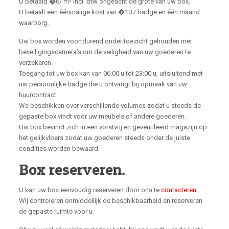
U betaald �6/ m³ incl. btw ongeacht de grote van uw box.
U betaalt een éénmalige kost van �10 / badge en één maand
waarborg.
Uw box worden voortdurend onder toezicht gehouden met
beveiligingscamera’s om de veiligheid van uw goederen te
verzekeren.
Toegang tot uw box kan van 06:00 u tot 23:00 u, uitsluitend met
uw persoonlijke badge die u ontvangt bij opmaak van uw
huurcontract.
We beschikken over verschillende volumes zodat u steeds de
gepaste box vindt voor uw meubels of andere goederen.
Uw box bevindt zich in een vorstvrij en geventileerd magazijn op
het gelijkvloers zodat uw goederen steeds onder de juiste
condities worden bewaard.
Box reserveren.
U kan uw box eenvoudig reserveren door ons te
contacteren
.
Wij controleren onmiddellijk de beschikbaarheid en reserveren
de gepaste ruimte voor u.