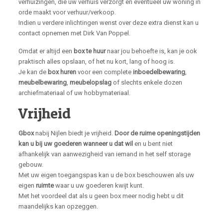
verhuizingen, die uw verhuis verzorgt en eventueel uw woning in
orde maakt voor verhuur/verkoop.
Indien u verdere inlichtingen wenst over deze extra dienst kan u
contact opnemen met Dirk Van Poppel.
Omdat er altijd een
box te huur
naar jou behoefte is, kan je ook
praktisch alles opslaan, of het nu kort, lang of hoog is.
Je kan de
box huren
voor een complete
inboedelbewaring
,
meubelbewaring
,
meubelopslag
of slechts enkele dozen
archiefmateriaal of uw hobbymateriaal.
Vrijheid
Gbox
nabij Nijlen biedt je vrijheid.
Door de ruime openingstijden
kan u bij uw goederen wanneer u dat wil
en u bent niet
afhankelijk van aanwezigheid van iemand in het self storage
gebouw.
Met uw eigen toegangspas kan u de box beschouwen als uw
eigen
ruimte
waar u uw goederen kwijt kunt.
Met het voordeel dat als u geen box meer nodig hebt u dit
maandelijks kan opzeggen.