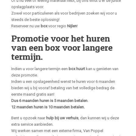
Of u nu veel of weinig materiaal hebt, bij ons vindt u er de juiste
opslagplaats voor.
Zowel voor particulieren als voor bedrijven zoeken wij voor u
steeds de beste oplossing!
Reserveer nu uw
box
voor regio
Nijlen
!
Promotie voor het huren
van een box voor langere
termijn.
Indien u voor langere termijn een
box huurt
kan u genieten van
deze promotie.
Indien u een opslageenheid wenst te huren voor 6 maanden
bieden wij u bij vooraf betaling van het volledige bedrag de
eerste maand gratis aan!
Dus 6 maanden huren is 5 maanden betalen
.
12 maanden huren is 10 maanden betalen.
Bent u opzoek naar
hulp bij uw verhuis
, dan kunnen wij u deze
extra service aanbieden.
Wij werken samen met een externe firma, Van Poppel