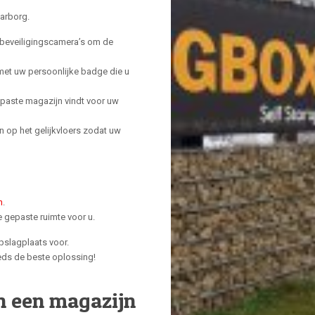
arborg.
beveiligingscamera’s om de
 met uw persoonlijke badge die u
paste magazijn vindt voor uw
n op het gelijkvloers zodat uw
n
.
e gepaste ruimte voor u.
opslagplaats voor.
eeds de beste oplossing!
n een magazijn