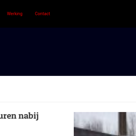
Werking
Contact
uren nabij