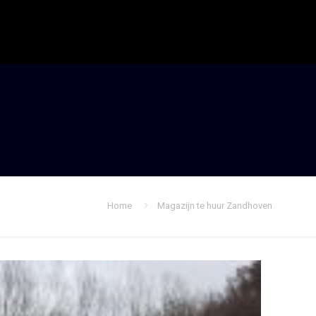
Home
Magazijn te huur Zandhoven