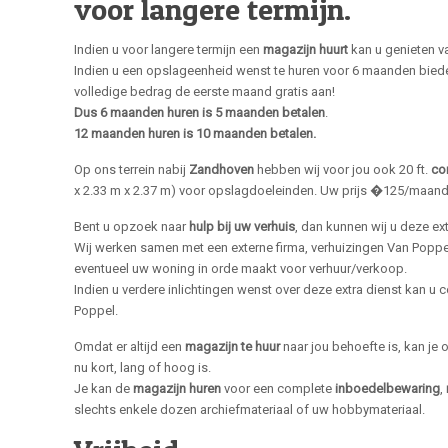
voor langere termijn.
Indien u voor langere termijn een
magazijn huurt
kan u genieten v
Indien u een opslageenheid wenst te huren voor 6 maanden bieden 
volledige bedrag de eerste maand gratis aan!
Dus 6 maanden huren is 5 maanden betalen
.
12 maanden huren is 10 maanden betalen.
Op ons terrein nabij
Zandhoven
hebben wij voor jou ook 20 ft.
con
x 2.33 m x 2.37 m) voor opslagdoeleinden. Uw prijs �125/maand
Bent u opzoek naar
hulp bij uw verhuis
, dan kunnen wij u deze ex
Wij werken samen met een externe firma, verhuizingen Van Poppel
eventueel uw woning in orde maakt voor verhuur/verkoop.
Indien u verdere inlichtingen wenst over deze extra dienst kan u
Poppel.
Omdat er altijd een
magazijn te huur
naar jou behoefte is, kan je 
nu kort, lang of hoog is.
Je kan de
magazijn huren
voor een complete
inboedelbewaring
,
slechts enkele dozen archiefmateriaal of uw hobbymateriaal.