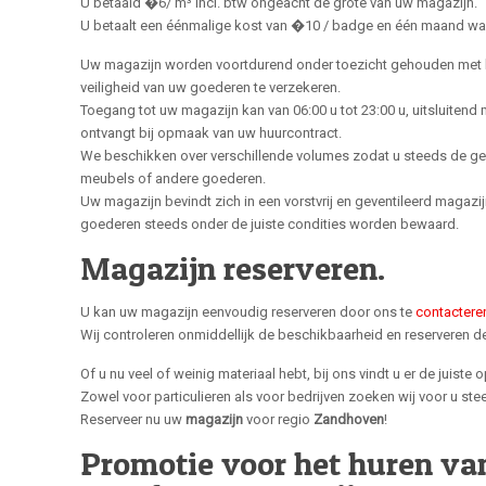
U betaald �6/ m³ incl. btw ongeacht de grote van uw magazijn.
U betaalt een éénmalige kost van �10 / badge en één maand wa
Uw magazijn worden voortdurend onder toezicht gehouden met 
veiligheid van uw goederen te verzekeren.
Toegang tot uw magazijn kan van 06:00 u tot 23:00 u, uitsluitend
ontvangt bij opmaak van uw huurcontract.
We beschikken over verschillende volumes zodat u steeds de ge
meubels of andere goederen.
Uw magazijn bevindt zich in een vorstvrij en geventileerd magazij
goederen steeds onder de juiste condities worden bewaard.
Magazijn reserveren.
U kan uw magazijn eenvoudig reserveren door ons te
contactere
Wij controleren onmiddellijk de beschikbaarheid en reserveren d
Of u nu veel of weinig materiaal hebt, bij ons vindt u er de juiste 
Zowel voor particulieren als voor bedrijven zoeken wij voor u st
Reserveer nu uw
magazijn
voor regio
Zandhoven
!
Promotie voor het huren va