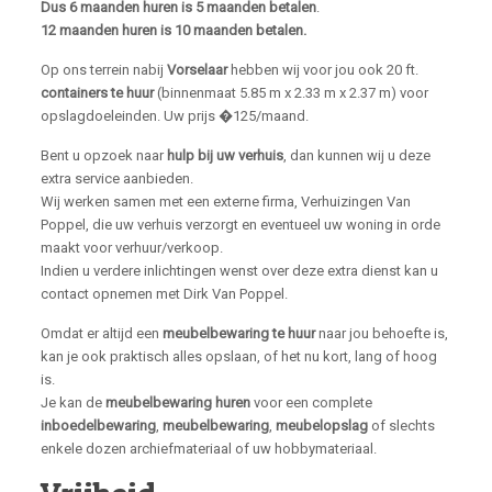
Dus 6 maanden huren is 5 maanden betalen
.
12 maanden huren is 10 maanden betalen.
Op ons terrein nabij
Vorselaar
hebben wij voor jou ook 20 ft.
containers te huur
(binnenmaat 5.85 m x 2.33 m x 2.37 m) voor
opslagdoeleinden. Uw prijs �125/maand.
Bent u opzoek naar
hulp bij uw verhuis
, dan kunnen wij u deze
extra service aanbieden.
Wij werken samen met een externe firma, Verhuizingen Van
Poppel, die uw verhuis verzorgt en eventueel uw woning in orde
maakt voor verhuur/verkoop.
Indien u verdere inlichtingen wenst over deze extra dienst kan u
contact opnemen met Dirk Van Poppel.
Omdat er altijd een
meubelbewaring te huur
naar jou behoefte is,
kan je ook praktisch alles opslaan, of het nu kort, lang of hoog
is.
Je kan de
meubelbewaring huren
voor een complete
inboedelbewaring
,
meubelbewaring
,
meubelopslag
of slechts
enkele dozen archiefmateriaal of uw hobbymateriaal.