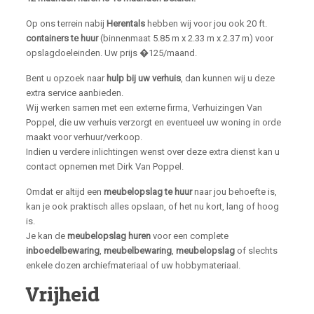
Op ons terrein nabij
Herentals
hebben wij voor jou ook 20 ft.
containers te huur
(binnenmaat 5.85 m x 2.33 m x 2.37 m) voor
opslagdoeleinden. Uw prijs �125/maand.
Bent u opzoek naar
hulp bij uw verhuis
, dan kunnen wij u deze
extra service aanbieden.
Wij werken samen met een externe firma, Verhuizingen Van
Poppel, die uw verhuis verzorgt en eventueel uw woning in orde
maakt voor verhuur/verkoop.
Indien u verdere inlichtingen wenst over deze extra dienst kan u
contact opnemen met Dirk Van Poppel.
Omdat er altijd een
meubelopslag te huur
naar jou behoefte is,
kan je ook praktisch alles opslaan, of het nu kort, lang of hoog
is.
Je kan de
meubelopslag huren
voor een complete
inboedelbewaring
,
meubelbewaring
,
meubelopslag
of slechts
enkele dozen archiefmateriaal of uw hobbymateriaal.
Vrijheid