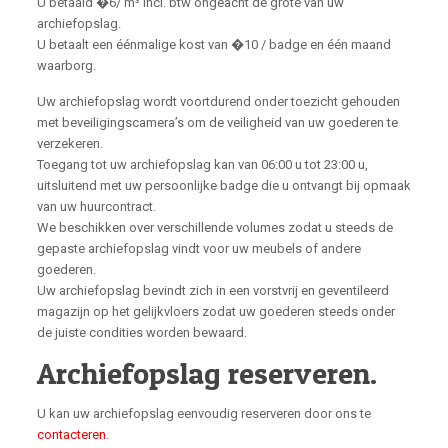
U betaald �6/ m³ incl. btw ongeacht de grote van uw
archiefopslag.
U betaalt een éénmalige kost van �10 / badge en één maand
waarborg.
Uw archiefopslag wordt voortdurend onder toezicht gehouden
met beveiligingscamera’s om de veiligheid van uw goederen te
verzekeren.
Toegang tot uw archiefopslag kan van 06:00 u tot 23:00 u,
uitsluitend met uw persoonlijke badge die u ontvangt bij opmaak
van uw huurcontract.
We beschikken over verschillende volumes zodat u steeds de
gepaste archiefopslag vindt voor uw meubels of andere
goederen.
Uw archiefopslag bevindt zich in een vorstvrij en geventileerd
magazijn op het gelijkvloers zodat uw goederen steeds onder
de juiste condities worden bewaard.
Archiefopslag reserveren.
U kan uw archiefopslag eenvoudig reserveren door ons te
contacteren
.