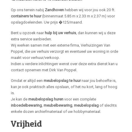
Op ons terrein nabij
Zandhoven
hebben wij voor jou ook 20 ft.
containers te huur
(binnenmaat 5.85 m x 2.33 m x 2.37 m) voor
opslagdoeleinden. Uw prijs �125/maand.
Bent u opzoek naar
hulp bij uw verhuis
, dan kunnen wij u deze
extra service aanbieden.
Wij werken samen met een externe firma, Verhuizingen Van
Poppel, die uw verhuis verzorgt en eventueel uw woning in orde
maakt voor verhuur/verkoop.
Indien u verdere inlichtingen wenst over deze extra dienst kan u
contact opnemen met Dirk Van Poppel.
Omdat er altijd een
meubelopslag te huur
naar jou behoefte is,
kan je ook praktisch alles opslaan, of het nu kort, lang of hoog
is.
Je kan de
meubelopslag huren
voor een complete
inboedelbewaring
,
meubelbewaring
,
meubelopslag
of slechts
enkele dozen archiefmateriaal of uw hobbymateriaal.
Vrijheid